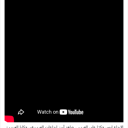
الإبداع ليس حكرًا على الغرب .. شاهد أبرز إبداعات العرب في حكايا العرب -