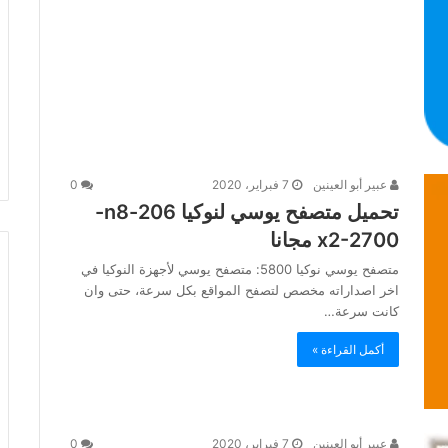
عبير أبو العينين
7 فبراير، 2020
0
تحميل متصفح يوسي لنوكيا 206-n8-‏
x2-2700 مجانا
متصفح يوسي نوكيا 5800: متصفح يوسي لأجهزة النوكيا في
اخر اصداراته مخصص لتصفح المواقع بكل سرعة، حتى وان
كانت سرعة…
أكمل القراءة »
عبير أبو العينين
7 فبراير، 2020
0