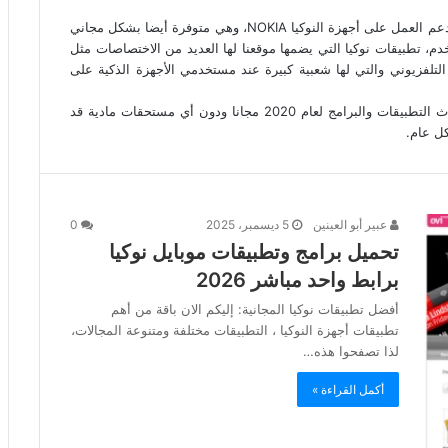
كما ويضم الموقع مجموعة من أهم متصفحات الانترنت التي تدعم العمل على أجهزة النوكيا NOKIA، وهي متوفرة أيضا بشكل مجاني
دم، تطبيقات نوكيا التي يضمها موقعنا لها العديد من الاختصاصات مثل
التلفزيوني والتي لها شعبية كبيرة عند مستخدمي الأجهزة الذكية على
كونوا دوما مع موقع داونلود العرب لتكونوا أول من يصله أحدث التطبيقات والبرامج لعام 2020 مجانا ودون أي مستحقات مادية قد
ل عام.
عبير أبو العينين
5 ديسمبر، 2025
0
تحميل برامج وتطبيقات موبايل نوكيا
برابط واحد مباشر 2026
أفضل تطبيقات نوكيا المجانية: إليكم الان باقة من أهم
تطبيقات أجهزة النوكيا ، التطبيقات مختلفة ومتنوعة المجالات،
لذا تصفحوا هذه…
أكمل القراءة »