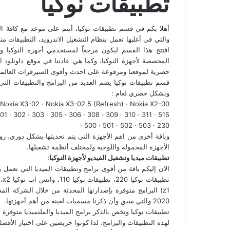
تطبيقات نوكيا
والتي في أغلبها تعمل بنظام التشغيل الاندرويد، التطبيقات مت
افتتح هذا القسم ليكون مرجعاً لمستخدمي أجهزة النوكيا و
المخصصة لأجهزة النوكيا، وكما هي عادتنا في موقع داونلود
حصرية لموقعنا ومرفوعة على احدث وأقوى السيرفرات العالمي
قسم تطبيقات نوكيا يضم العديد من البرامج والتطبيقات التي ل
وبشكل حصري لعام :
 Nokia X3-02 · Nokia X3-02.5 (Refresh) · Nokia X2-00
1 · 302 · 303 · 305 · 306 · 308 · 309 · 310 · 311 · 515
· 500 · 501 · 502 · 503 · 230
وباقة أخرى من اهم الأجهزة التي يتم تحديثها بشكل دوري، زو
الأجهزة المحمولة واللوحية ولمختلف أنظمة تشغيلها.
تطبيقات ميديا وتشغيل الفيديو لأجهزة النوكيا:
2020 والتي سبق وأن ذكرنا مسميات لعينة من أهم أجهزتها.
تطبيقات نوكيا ونخص بالذكر برامج الميديا والملتميديا متوفرة
لهذه التطبيقات والبرامج، لذا كونوا حريصين على اختيار الأفضل