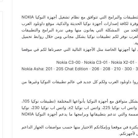
أهلا بكم في قسم تطبيقات نوكيا، أنتم على موعد مع كافة التطبيقات والبرامج التي تتوافق مع نظام تشغيل أجهزة النوكيا NOKIA
وفرة لكافة إصدارات أجهزة نوكيا الحديثة والذكية، موقع داونلود العرب
للحد من المشكلة التي يعانون منها وهي ندرة البرامج والتطبيقات
 العرب نوفر لكم تطبيقات نوكيا بشكل مجاني ومن خلال روابط تحميل
ة.
ها أجهزتها الخاصة مثل الأجهزة التالية التي حصرناها لكم في موقعنا
Nokia C3-00 · Nokia C3-01 · Nokia X2-01 ·
Nokia Asha: 201 · 205 Chat Edition · 206 · 208 · 210 · 300 · 30
روا داونلود العرب ولكم كل جديد في عالم تطبيقات النوكيا وغيرها من
الان إليكم باقة من أقوى برامج وتطبيقات الميديا التي تعمل بشكل متوافق مع أجهزة النوكيا بأنواعها المختلفة (تطبيقات نوكيا 105،
تطبيقات نوكيا 220، تطبيقات نوكيا 110، واتس اب نوكيا x2، واتس اب نوكيا 225، واتس اب نوكيا x2، واتس اب نوكيا 230، نوكيا
z1) البرامج متوفرة بإصدارتها المحدثة من خلال الشركة المصممة والتي تدعم بتطبيقاتها وبرامجها ما يدعم أجهزة النوكيا NOKIA
 بكثرة في موقعنا وبإمكانكم الاختيار منها حسب مواصفات الجهاز الداعم
 لأجهزتكم.