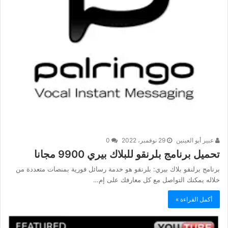
عبير أبو العينين
29 نوفمبر، 2022
0
تحميل برنامج بلرنقو للبلاك بيري 9900 مجانا
برنامج برلنقو بلاك بيري: بلرنقو هو خدمة رسائل فورية بمنصات متعددة من
خلاله يمكنك التواصل مع كل معارفك على إم…
أكمل القراءة »