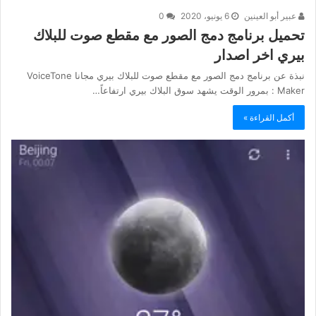
عبير أبو العينين
6 يونيو، 2020
0
تحميل برنامج دمج الصور مع مقطع صوت للبلاك
بيري اخر اصدار
نبذة عن برنامج دمج الصور مع مقطع صوت للبلاك بيري مجانا VoiceTone
Maker : بمرور الوقت يشهد سوق البلاك بيري ارتفاعاً…
أكمل القراءة »