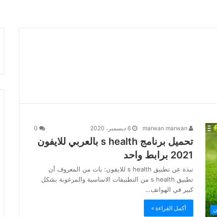
marwan marwan
6 ديسمبر، 2020
0
تحميل برنامج s health بالعربي للايفون
2021 برابط واحد
نبذة عن تطبيق s health للايفون: بات من المعروف أن
تطبيق s health من التطبيقات الاساسية والمرغوبة بشكل
كبير في الهواتف…
أكمل القراءة »
ن