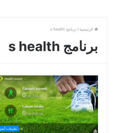
الرئيسية
/
برنامج s health
برنامج s health
تطبيقات أيفو