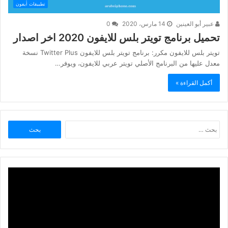
تطبيقات أيفون
عبير أبو العينين
14 مارس، 2020
0
تحميل برنامج تويتر بلس للايفون 2020 اخر اصدار
تويتر بلس للايفون مكرر: برنامج تويتر بلس للايفون Twitter Plus نسخة
معدل عليها من البرنامج الأصلي تويتر عربي للايفون، ويوفر…
أكمل القراءة »
البحث
عن: