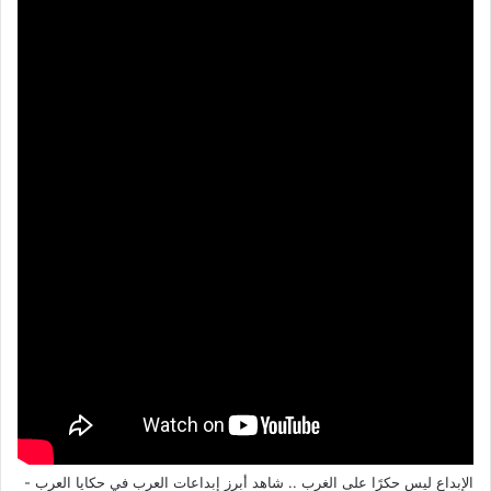
الإبداع ليس حكرًا على الغرب .. شاهد أبرز إبداعات العرب في حكايا العرب -