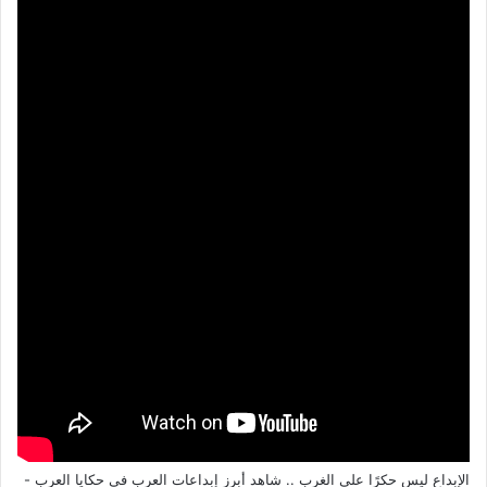
الإبداع ليس حكرًا على الغرب .. شاهد أبرز إبداعات العرب في حكايا العرب -