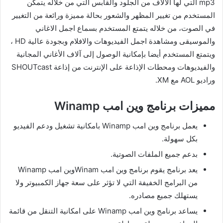
mp3 التي لها الآلاف من الجلود والقابس التي من خلاله يتمكن
المستخدم من تغيير المظهر والشعور بحالة مميزة ورائعة من التغيير
في الصوت، من خلاله يتمتع المستخدم بسماع اجمل الاغاني
والموسيقى ومشاهدة اجمل الفيديوهات والافلام وبجودة عالية HD ،
ويتمتع المستخدم أيضا بإمكانية الوصول إلى آلاف الأغاني المجانية
والفيديوهات ومحطات الإذاعة على الإنترنت من إذاعة SHOUTcast
وراديو AOL مع XM.
مميزات برنامج وين امب Winamp
يعمل برنامج وين امب Winamp بامكانية تشغيل ودعم الفيديو
بكل سهولة.
بدعم جميع الملفات الصوتية.
يعد برنامج يقوم برنامج وين امب Winamوين امب Winamp
من البرامج الخفيفة التي لا تؤثر على سعة جهاز الكمبيوتر ولا
يستهلك جميع مصادره.
يساعد برنامج وين امب Winamp على امكانية التنقل من قائمة