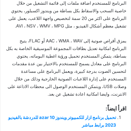
البرنامج للمستخدم اضافة ملفات إلى قائمة التشغيل من خلال
خاصية السحب والاسقاط بكل بساطة من ويندوز اكسبلور، يحتوي
البرنامج على اكثر من 20 سمة لتخصيص واجهة اللاعب، يعمل على
تشغيل معظم أشكال الفيديو ، مثل AVI ، NSV ، WMV ، MPG.
يمزق أقراص صوتية إلى AAC ، WMA ، WAV أو FLAC، يتيح
البرنامج امكانية تعديل بطاقات المجموعة الموسيقية الخاصة به بكل
بساطة، يتمكن المستخدم تحميل ورؤية اغطية البوماته، يحتوي
البرنامج على معادل يسمح للمستخدم بالاختيار بين عدة مقدمات
لتحسين الصوت بدرجة كبيرة، ويعمل البرنامج على مساعدة
المستخدم على إدارة اللاعبات الصوتية الخارجية وذلك من خلال
وصلات USB، ويتمكن المستخدم الوصول الى محطات الاذاعة على
الانترنت، وايضا امكانية اعادة تشغيل عن بعد.
اقرأ ايضاً:
تحميل برنامج ازار للكمبيوتر ويندوز 10 azar للدردشة بالفيديو
2023 برابط مباشر