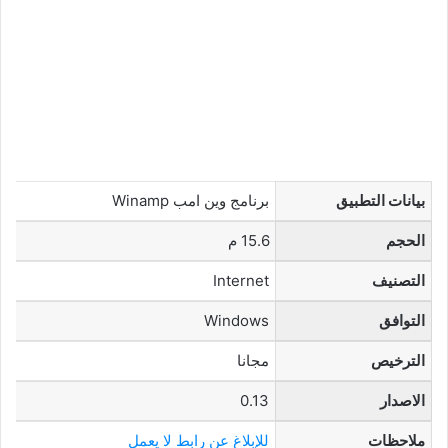
بيانات التطبيق
برنامج وين امب Winamp
الحجم
15.6 م
التصنيف
Internet
التوافق
Windows
الترخيص
مجانا
الاصدار
0.13
ملاحظات
للإبلاغ عن رابط لا يعمل