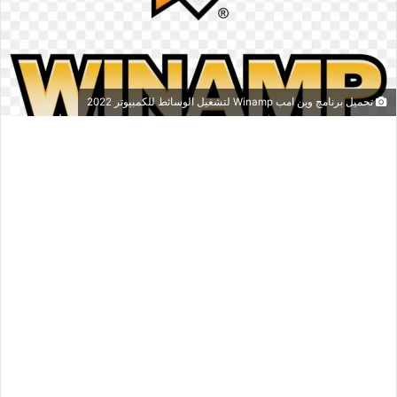
تحميل برنامج وين امب Winamp لتشغيل الوسائط للكمبيوتر 2022