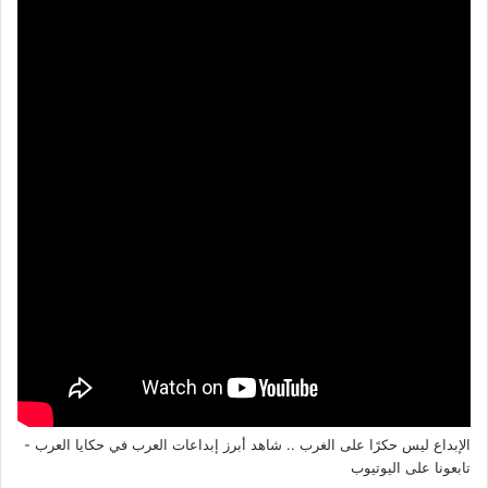
الإبداع ليس حكرًا على الغرب .. شاهد أبرز إبداعات العرب في حكايا العرب -
تابعونا على اليوتيوب