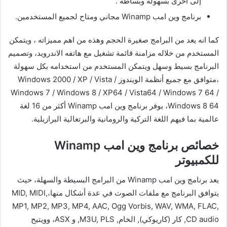
إلى اخرى بسهولة وبساطة .
برنامج وين امب Winamp مجاني ومتاح لجميع المستخدمين.
كما انه يعد من البرامج صغيرة الحجم وهذه من اهم مميزاته ، ويتمكن
المستخدم من خلاله مزامنة قائمة تشغيل مع هاتفه الاندرويد، وتصميم
البرنامج بسيط وسهل ويتمكن المستخدم من استخدامه بكل سهولة
،متوافق مع جميع أنظمة الويندوز Windows 2000 / XP / Vista /
Windows 7 / Windows 8 / XP64 / Vista64 / Windows 7 64 /
Windows 8 64، يوفر برنامج وين امب Winamp أكثر من 16 لغة
عالمية بما فيهم اللغة التركية والرومانية والبرتغالية البرازيلية.
خصائص برنامج وين امب Winamp
للكمبيوتر
يعد برنامج وين امب Winamp من البرامج البسيطة والسهلة، حيث
يتوافق البرنامج مع ملفات الصوت في عدة أشكال منها،MID, MIDI,
MP1, MP2, MP3, MP4, AAC, Ogg Vorbis, WAV, WMA, FLAC,
CD audio, كار (كاريوكي), الخام, M3U, PLS, و ASX، وويتيح