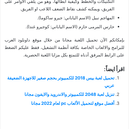
التكتيكات والخطط وكيفية ابطالها، وهو من يلقي الأوامر على
الفريق، ويمكنه كشف نقاط الضعف اللاعب او الفريق.
المهاجم نبيل (الاسم الياباني: جيرو ساكوما).
حارس المرمى حازم (الاسم الياباني: كوجيرو غندا).
بإمكانكم الآن تحميل اللعبة مجانا من خلال موقع داونلود العرب
للبرامج والالعاب الخاصة بكافة أنظمة التشغيل، فقط عليكم الضغط
على الرابط المرفق أدناه للتمتع بكل مزايا اللعبة الحصرية.
اقرأ ايضاً:
تحميل لعبة بيس 2018 للكمبيوتر بحجم صغير للاجهزة الضعيفة
عربي
تنزيل لعبة 2048 للكمبيوتر والاندرويد والايفون مجانا
أفضل موقع لتحميل الألعاب pc لعام 2022 مجانا