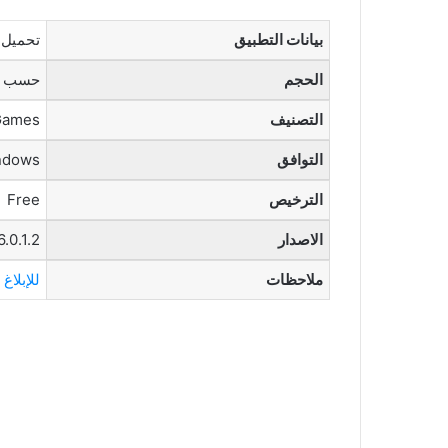
بيانات التطبيق
تحميل 
الحجم
حسب ال
التصنيف
Games
التوافق
ndows
الترخيص
Free
الاصدار
6.0.1.2
ملاحظات
للإبلاغ